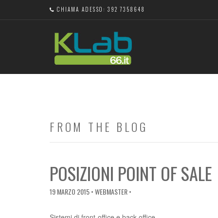
CHIAMA ADESSO: 392 7358648
FROM THE BLOG
POSIZIONI POINT OF SALE
19 MARZO 2015
• WEBMASTER •
Sistemi di front-office e back-office